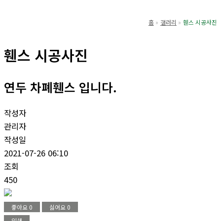
기
홈
갤러리
휀스 시공사진
휀스 시공사진
연두 차폐휀스 입니다.
작성자
관리자
작성일
2021-07-26 06:10
조회
450
좋아요
0
싫어요
0
인쇄