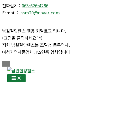
전화걸기 :
063-626-4286
E-mail :
issm20@naver.com
남원철망휀스 웹용 카달로그 입니다.
(그림을 클릭하세요^^)
저희 남원철망휀스는 조달청 등록업체,
여성기업제품업체, KS인증 업체입니다
콘
텐
츠
로
건
너
뛰