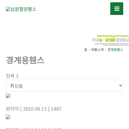
콘
텐
츠
로
건
너
뛰
홈
제품소개
경계용휀스
경계용휀스
기
전체 3
관리자
| 2010.06.15
| 1487