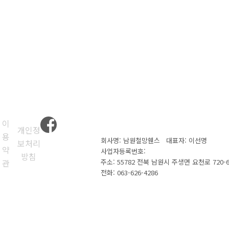
이
개인정
용
회사명: 남원철망휀스 대표자: 이선명
보처리
약
사업자등록번호:
방침
관
주소: 55782 전북 남원시 주생면 요천로 720
전화:
063-626-4286