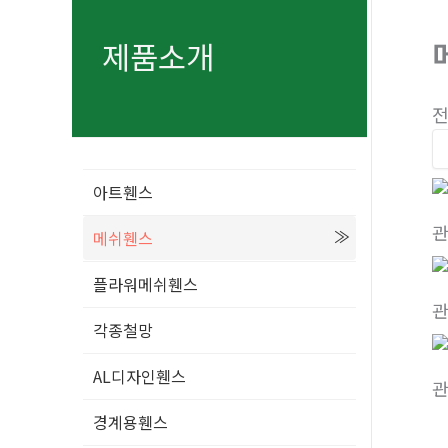
기
제품소개
전
아트휀스
메쉬휀스
플라워메쉬휀스
각종철망
AL디자인휀스
경계용휀스