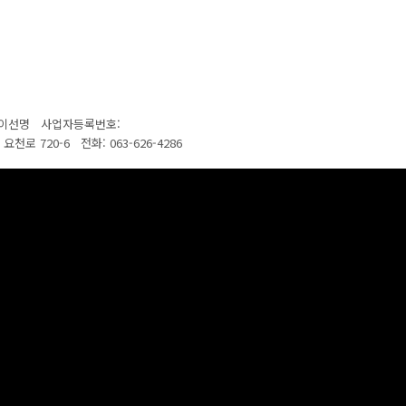
: 이선명
사업자등록번호:
면 요천로 720-6
전화:
063-626-4286