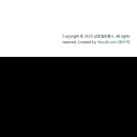
Copyright © 2025 남원철망휀스. All rights
reserved.
Created by
Yescall.com
[
관리자
]