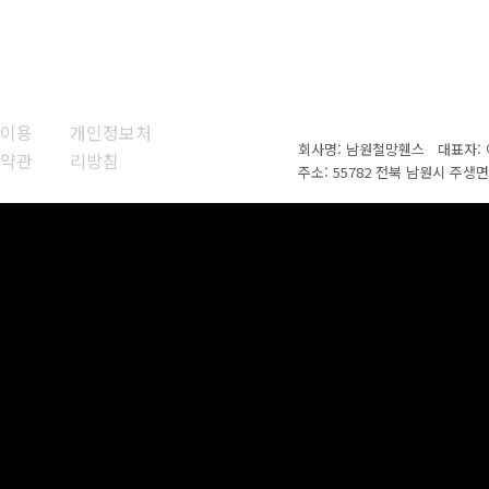
이용
개인정보처
회사명: 남원철망휀스 대표자
약관
리방침
주소: 55782 전북 남원시 주생