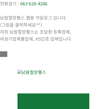
전화걸기 :
063-626-4286
남원철망휀스 웹용 카달로그 입니다.
(그림을 클릭하세요^^)
저희 남원철망휀스는 조달청 등록업체,
여성기업제품업체, KS인증 업체입니다
콘
텐
츠
로
건
너
뛰