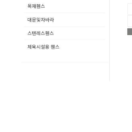
목재휀스
대문및자바라
스텐레스휀스
체육시설용 휀스