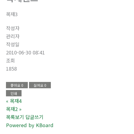
목재3
작성자
관리자
작성일
2010-06-30 08:41
조회
1858
좋아요
0
싫어요
0
인쇄
«
목재4
목재2
»
목록보기
답글쓰기
Powered by KBoard