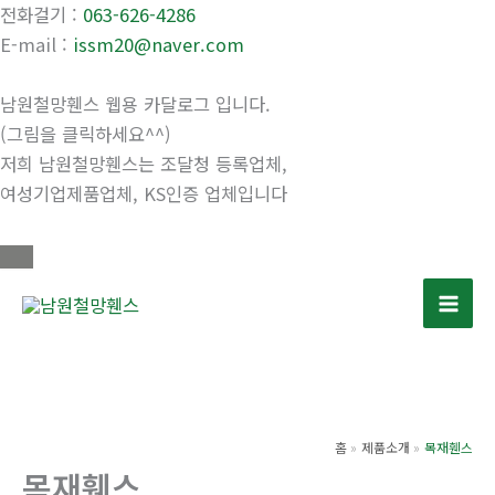
전화걸기 :
063-626-4286
E-mail :
issm20@naver.com
남원철망휀스 웹용 카달로그 입니다.
(그림을 클릭하세요^^)
저희 남원철망휀스는 조달청 등록업체,
여성기업제품업체, KS인증 업체입니다
콘
텐
츠
로
건
너
홈
제품소개
목재휀스
뛰
목재휀스
기