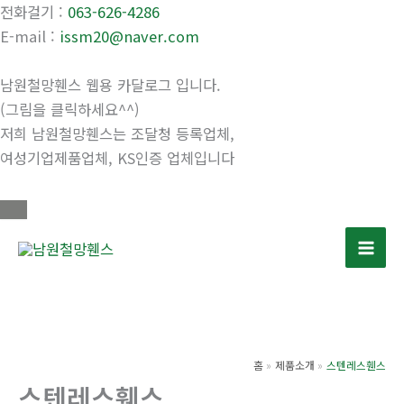
전화걸기 :
063-626-4286
E-mail :
issm20@naver.com
남원철망휀스 웹용 카달로그 입니다.
(그림을 클릭하세요^^)
저희 남원철망휀스는 조달청 등록업체,
여성기업제품업체, KS인증 업체입니다
콘
텐
츠
로
건
너
홈
제품소개
스텐레스휀스
뛰
스텐레스휀스
기