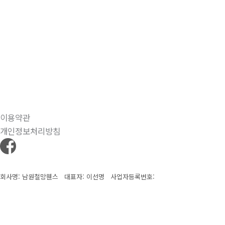
이용약관
개인정보처리방침
회사명: 남원철망휀스 대표자: 이선명
사업자등록번호:
주소: 55782 전북 남원시 주생면 요천로 720-6
전화:
063-626-4286
Copyright © 2025 남원철망휀스. All rights reserved.
Created by
Yescall.com
[
관리자
]